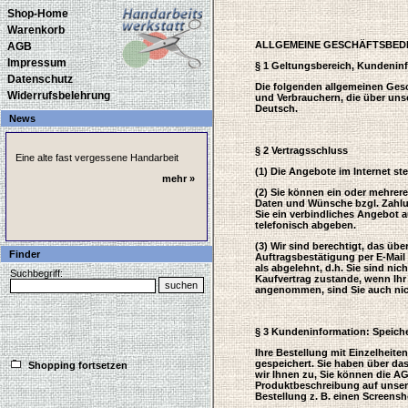
Shop-Home
Warenkorb
ALLGEMEINE GESCHÄFTSBED
AGB
Impressum
§ 1 Geltungsbereich, Kundeni
Datenschutz
Die folgenden allgemeinen Gesc
Widerrufsbelehrung
und Verbrauchern, die über uns
Deutsch.
News
§ 2 Vertragsschluss
(1) Die Angebote im Internet st
(2) Sie können ein oder mehrer
Daten und Wünsche bzgl. Zahlun
Sie ein verbindliches Angebot 
telefonisch abgeben.
(3) Wir sind berechtigt, das ü
Finder
Auftragsbestätigung per E-Mail
als abgelehnt, d.h. Sie sind ni
Suchbegriff:
Kaufvertrag zustande, wenn Ih
angenommen, sind Sie auch ni
§ 3 Kundeninformation: Speiche
Ihre Bestellung mit Einzelheite
gespeichert. Sie haben über da
Shopping fortsetzen
wir Ihnen zu, Sie können die AG
Produktbeschreibung auf unser
Bestellung z. B. einen Screensh